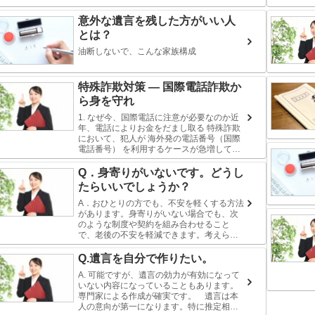
意外な遺言を残した方がいい人
とは？
油断しないで、こんな家族構成
特殊詐欺対策 — 国際電話詐欺か
ら身を守れ
1. なぜ今、国際電話に注意が必要なのか近
年、電話によりお金をだまし取る 特殊詐欺
において、犯人が 海外発の電話番号（国際
電話番号） を利用するケースが急増してい
ます。実際に詐欺に使われた電話番号の 約7
割以上 が国際電話番号とされていま...
Q．身寄りがいないです。どうし
たらいいでしょうか？
A．おひとりの方でも、不安を軽くする方法
があります。身寄りがいない場合でも、次
のような制度や契約を組み合わせること
で、老後の不安を軽減できます。考えられ
る主な方法利用制度内容できること任意後
見契約判断能力が低下したとき、財産管
Q.遺言を自分で作りたい。
理・手続きの代...
A. 可能ですが、遺言の効力が有効になって
いない内容になっていることもあります。
専門家による作成が確実です。 遺言は本
人の意向が第一になります。特に推定相続