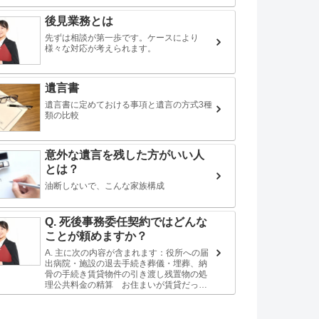
後見業務とは
先ずは相談が第一歩です。ケースにより
様々な対応が考えられます。
遺言書
遺言書に定めておける事項と遺言の方式3種
類の比較
意外な遺言を残した方がいい人
とは？
油断しないで、こんな家族構成
Q. 死後事務委任契約ではどんな
ことが頼めますか？
A. 主に次の内容が含まれます：役所への届
出病院・施設の退去手続き葬儀・埋葬、納
骨の手続き賃貸物件の引き渡し残置物の処
理公共料金の精算 お住まいが賃貸だった
場合、賃借権は相続の対象になります。
様々な事例がありますが、相続人がだれも
住まない場...