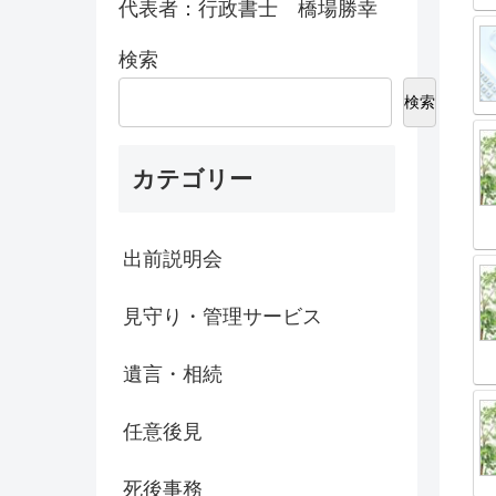
代表者：行政書士 橋場勝幸
検索
検索
カテゴリー
出前説明会
見守り・管理サービス
遺言・相続
任意後見
死後事務